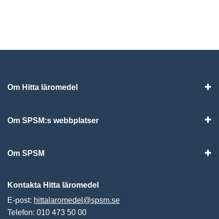
Om Hitta läromedel
Visa
Om SPSM:s webbplatser
Vis
Om SPSM
Vis
Kontakta Hitta läromedel
E-post:
hittalaromedel@spsm.se
Telefon: 010 473 50 00