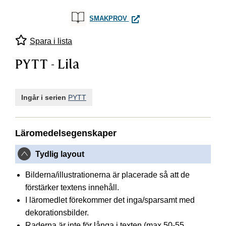
PYTT - LILA
SMAKPROV
Spara i lista
PYTT - Lila
Ingår i serien
PYTT
Läromedelsegenskaper
Tydlig layout
Bilderna/illustrationerna är placerade så att de
förstärker textens innehåll.
I läromedlet förekommer det inga/sparsamt med
dekorationsbilder.
Raderna är inte för långa i texten (max 50-55