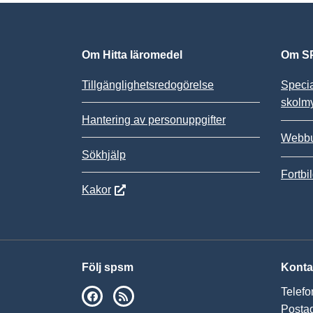
Om Hitta läromedel
Om SP
Tillgänglighetsredogörelse
Speci
skolm
Hantering av personuppgifter
Webbu
Sökhjälp
Fortbi
Kakor
Följ spsm
Konta
Telefo
SPSM på Facebook
RSS
Postad