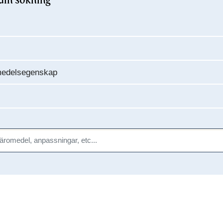
 din sökning
omedelsegenskap