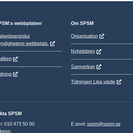
SM:s webbplatser
Om SPSM
alpedagogiska
Organisation
yndighetens webbplats.
Nyhetsbrev
tiken
Samverkan
ldning
Tidningen Lika värde
kta SPSM
n: 010 473 50 00
E-post:
spsm@spsm.se
ress: