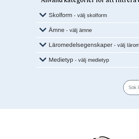
Använd kategorier för att filtrera
Skolform
- välj skolform
Ämne
- välj ämne
Läromedelsegenskaper
- välj lär
Medietyp
- välj medietyp
Sök