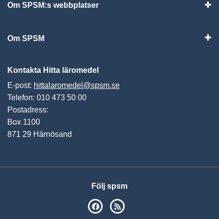
Om SPSM:s webbplatser
Vis
Om SPSM
Vis
Kontakta Hitta läromedel
E-post:
hittalaromedel@spsm.se
Telefon: 010 473 50 00
Postadress:
Box 1100
871 29 Härnösand
Följ spsm
SPSM på Facebook
RSS