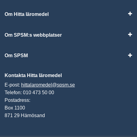
Om Hitta läromedel
Visa
Om SPSM:s webbplatser
Vis
Om SPSM
Vis
Kontakta Hitta läromedel
E-post:
hittalaromedel@spsm.se
Telefon: 010 473 50 00
Postadress:
Box 1100
871 29 Härnösand