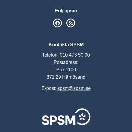
Följ spsm
SPSM på Facebook
RSS
Kontakta SPSM
Telefon: 010 473 50 00
Postadress:
Box 1100
871 29 Härnösand
E-post:
spsm@spsm.se