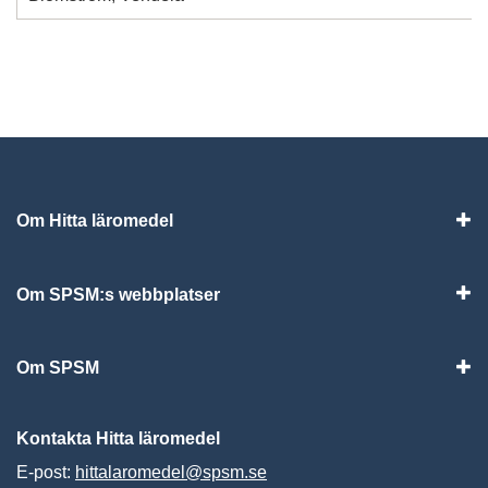
Om Hitta läromedel
Visa
Om SPSM:s webbplatser
Vis
Om SPSM
Vis
Kontakta Hitta läromedel
E-post:
hittalaromedel@spsm.se