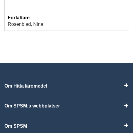
Författare
Rosenblad, Nina
Om Hitta läromedel
Visa
Om SPSM:s webbplatser
Vis
Om SPSM
Vis