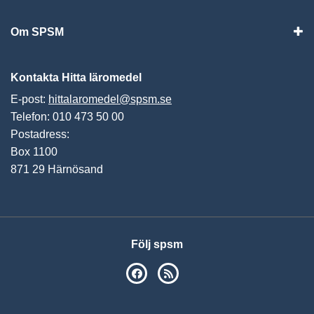
Om SPSM
Vis
Kontakta Hitta läromedel
E-post:
hittalaromedel@spsm.se
Telefon: 010 473 50 00
Postadress:
Box 1100
871 29 Härnösand
Följ spsm
SPSM på Facebook
RSS