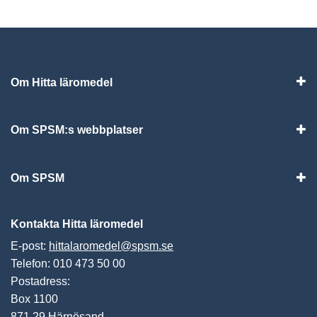
Om Hitta läromedel
Visa
Om SPSM:s webbplatser
Vis
Om SPSM
Vis
Kontakta Hitta läromedel
E-post:
hittalaromedel@spsm.se
Telefon: 010 473 50 00
Postadress:
Box 1100
871 29 Härnösand