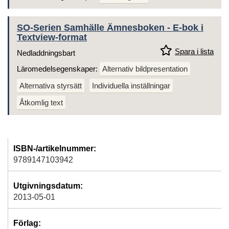
SO-Serien Samhälle Ämnesboken - E-bok i
Textview-format
Spara i lista
Nedladdningsbart
Läromedelsegenskaper:
Alternativ bildpresentation
Alternativa styrsätt
Individuella inställningar
Åtkomlig text
ISBN-/artikelnummer:
9789147103942
Utgivningsdatum:
2013-05-01
Förlag: