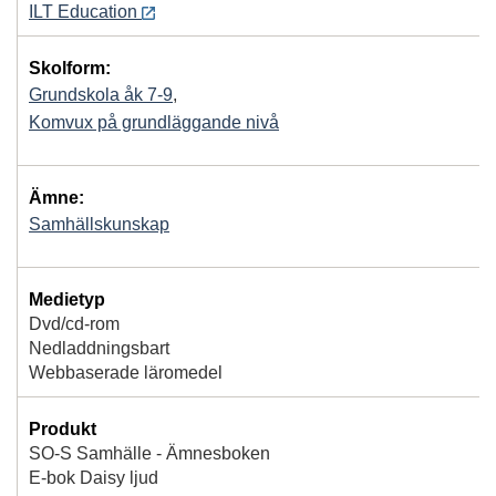
ILT Education
Skolform:
Grundskola åk 7-9
,
Komvux på grundläggande nivå
Ämne:
Samhällskunskap
Medietyp
Dvd/cd-rom
Nedladdningsbart
Webbaserade läromedel
Produkt
SO-S Samhälle - Ämnesboken
E-bok Daisy ljud