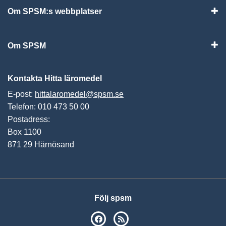
Om SPSM:s webbplatser
Vis
Om SPSM
Vis
Kontakta Hitta läromedel
E-post:
hittalaromedel@spsm.se
Telefon: 010 473 50 00
Postadress:
Box 1100
871 29 Härnösand
Följ spsm
SPSM på Facebook
RSS