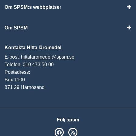
Om SPSM:s webbplatser
Vis
Om SPSM
Vis
Kontakta Hitta läromedel
E-post:
hittalaromedel@spsm.se
Telefon: 010 473 50 00
Postadress:
Box 1100
871 29 Härnösand
Följ spsm
SPSM på Facebook
RSS