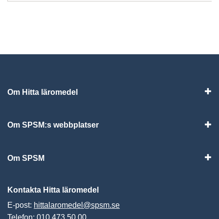
Om Hitta läromedel
Visa
Om SPSM:s webbplatser
Vis
Om SPSM
Vis
Kontakta Hitta läromedel
E-post:
hittalaromedel@spsm.se
Telefon: 010 473 50 00