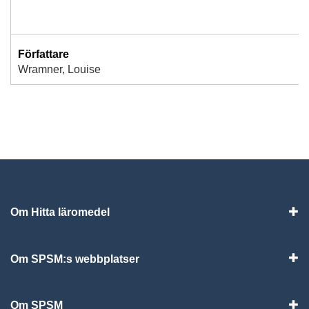
Författare
Wramner, Louise
Om Hitta läromedel
Visa
Om SPSM:s webbplatser
Vis
Om SPSM