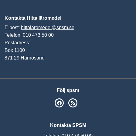
Vis
Kontakta Hitta läromedel
E-post:
hittalaromedel@spsm.se
Telefon: 010 473 50 00
Postadress:
Box 1100
871 29 Härnösand
Följ spsm
SPSM på Facebook
RSS
Kontakta SPSM
Telefon: 010 473 50 00