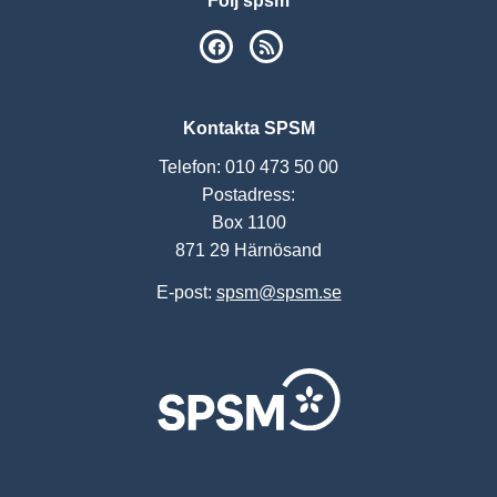
Följ spsm
SPSM på Facebook
RSS
Kontakta SPSM
Telefon: 010 473 50 00
Postadress:
Box 1100
871 29 Härnösand
E-post:
spsm@spsm.se