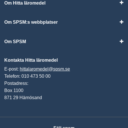
Om Hitta läromedel
Visa
Om SPSM:s webbplatser
Vis
Om SPSM
Vis
Kontakta Hitta läromedel
E-post:
hittalaromedel@spsm.se
Telefon: 010 473 50 00
Postadress:
Box 1100
871 29 Härnösand