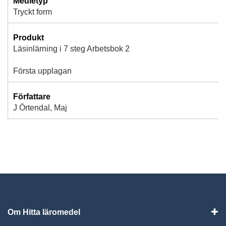
Medietyp
Tryckt form
Produkt
Läsinlärning i 7 steg Arbetsbok 2
Första upplagan
Författare
J Örtendal, Maj
Om Hitta läromedel
Visa