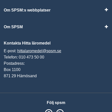
Om SPSM:s webbplatser
Vis
Om SPSM
Vis
Kontakta Hitta läromedel
E-post:
hittalaromedel@spsm.se
Telefon: 010 473 50 00
Postadress:
Box 1100
871 29 Härnösand
Följ spsm