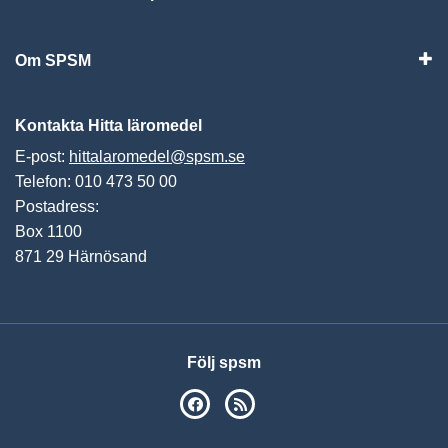
Vis
Om SPSM
Vis
Kontakta Hitta läromedel
E-post:
hittalaromedel@spsm.se
Telefon: 010 473 50 00
Postadress:
Box 1100
871 29 Härnösand
Följ spsm
SPSM på Facebook
RSS