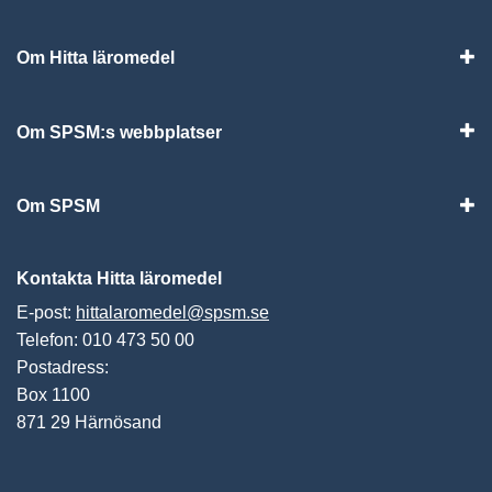
Om Hitta läromedel
Visa
Om SPSM:s webbplatser
Vis
Om SPSM
Vis
Kontakta Hitta läromedel
E-post:
hittalaromedel@spsm.se
Telefon: 010 473 50 00
Postadress:
Box 1100
871 29 Härnösand