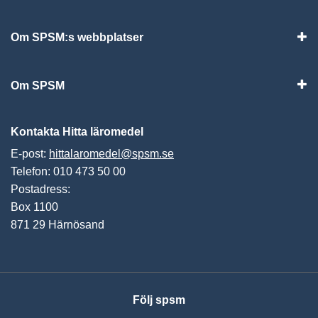
Visa
Om SPSM:s webbplatser
Vis
Om SPSM
Vis
Kontakta Hitta läromedel
E-post:
hittalaromedel@spsm.se
Telefon: 010 473 50 00
Postadress:
Box 1100
871 29 Härnösand
Följ spsm