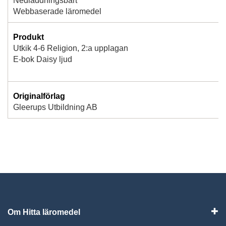
Nedladdningsbart
Webbaserade läromedel
Produkt
Utkik 4-6 Religion, 2:a upplagan
E-bok Daisy ljud
Originalförlag
Gleerups Utbildning AB
Om Hitta läromedel
Visa