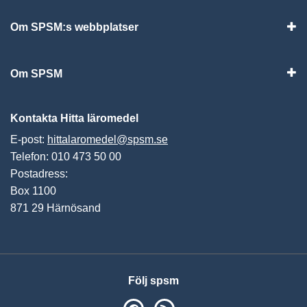
Om SPSM:s webbplatser
Vis
Om SPSM
Vis
Kontakta Hitta läromedel
E-post:
hittalaromedel@spsm.se
Telefon: 010 473 50 00
Postadress:
Box 1100
871 29 Härnösand
Följ spsm