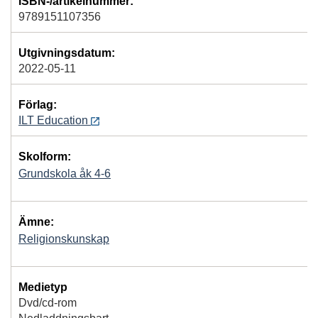
ISBN-/artikelnummer:
9789151107356
Utgivningsdatum:
2022-05-11
Förlag:
ILT Education
Skolform:
Grundskola åk 4-6
Ämne:
Religionskunskap
Medietyp
Dvd/cd-rom