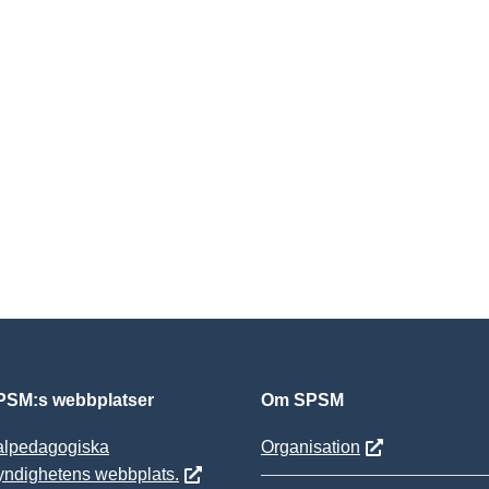
SM:s webbplatser
Om SPSM
alpedagogiska
Organisation
yndighetens webbplats.