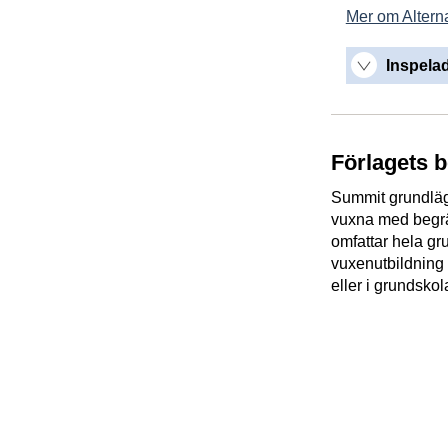
Mer om Alterna
Inspelad
Förlagets 
Summit grundläg
vuxna med begr
omfattar hela gr
vuxenutbildning
eller i grundsko