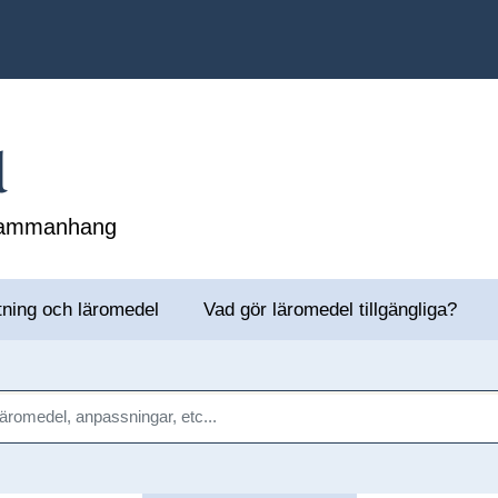
l
 sammanhang
tning och läromedel
Vad gör läromedel tillgängliga?