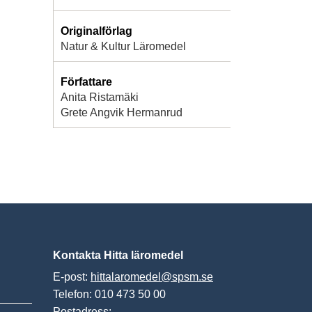
Originalförlag
Natur & Kultur Läromedel
Författare
Anita Ristamäki
Grete Angvik Hermanrud
Kontakta Hitta läromedel
E-post:
hittalaromedel@spsm.se
Telefon: 010 473 50 00
Postadress: