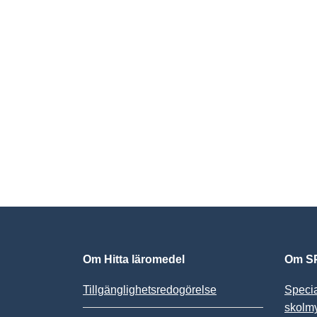
Om Hitta läromedel
Om SP
Tillgänglighetsredogörelse
Speci
skolm