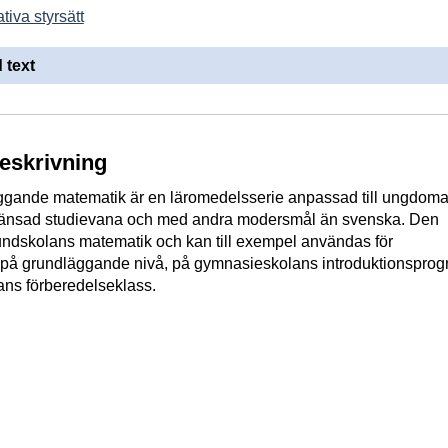
tiva styrsätt
 text
beskrivning
gande matematik är en läromedelsserie anpassad till ungdoma
änsad studievana och med andra modersmål än svenska. Den
undskolans matematik och kan till exempel användas för
 på grundläggande nivå, på gymnasieskolans introduktionspro
lans förberedelseklass.