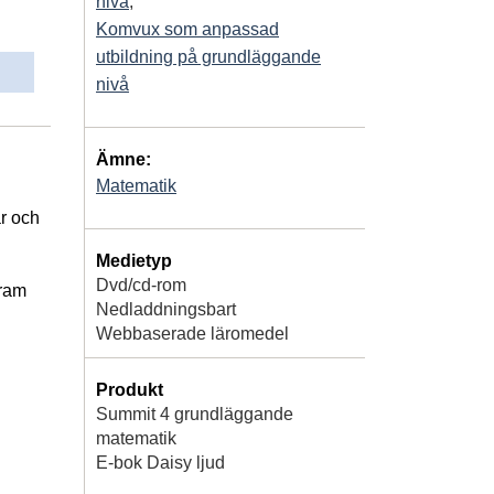
nivå
,
Komvux som anpassad
utbildning på grundläggande
nivå
Ämne:
Matematik
r och
Medietyp
Dvd/cd-rom
gram
Nedladdningsbart
Webbaserade läromedel
Produkt
Summit 4 grundläggande
matematik
E-bok Daisy ljud