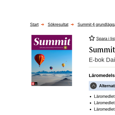
Start
Sökresultat
Summit 4 grundlägg
Spara i lis
Summit
E-bok Dai
Läromedels
Alternat
Läromedlet 
Läromedlet 
Läromedlet 