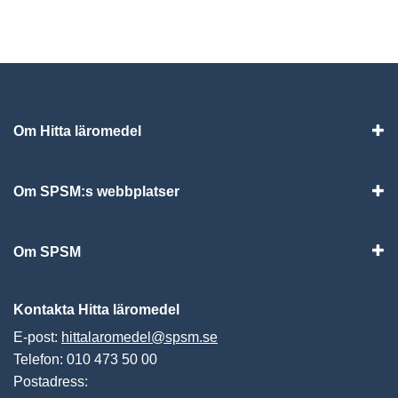
Om Hitta läromedel
Visa
Om SPSM:s webbplatser
Vis
Om SPSM
Vis
Kontakta Hitta läromedel
E-post:
hittalaromedel@spsm.se
Telefon: 010 473 50 00
Postadress: