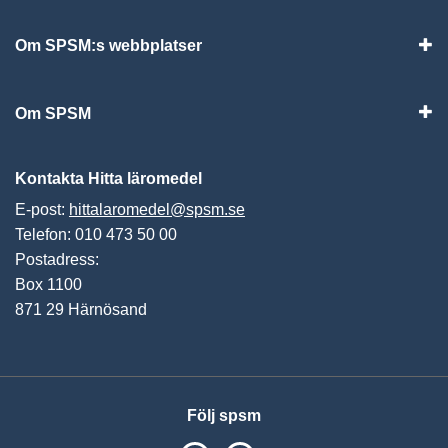
Om SPSM:s webbplatser
Vis
Om SPSM
Vis
Kontakta Hitta läromedel
E-post:
hittalaromedel@spsm.se
Telefon: 010 473 50 00
Postadress:
Box 1100
871 29 Härnösand
Följ spsm