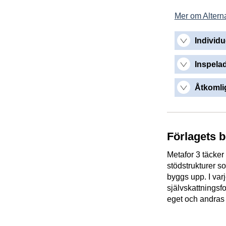
Mer om Alterna
Individu
Inspelad
Åtkomlig
Förlagets 
Metafor 3 täcker
stödstrukturer so
byggs upp. I varj
självskattningsf
eget och andras 