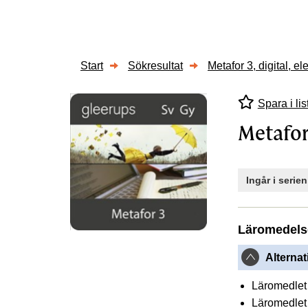
Start
Sökresultat
Metafor 3, digital, el
Spara i lis
Metafor 
Ingår i serie
Läromedels
Alternat
Läromedlet 
Läromedlet 