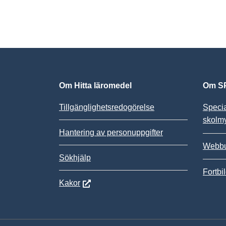
Om Hitta läromedel
Om SP
Tillgänglighetsredogörelse
Speci
skolm
Hantering av personuppgifter
Webbu
Sökhjälp
Fortbi
Kakor