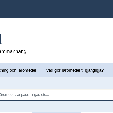
l
 sammanhang
tning och läromedel
Vad gör läromedel tillgängliga?