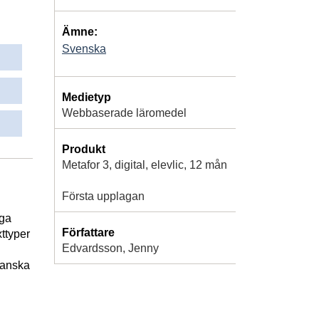
Ämne:
Svenska
Medietyp
Webbaserade läromedel
Produkt
Metafor 3, digital, elevlic, 12 mån
Första upplagan
iga
Författare
xttyper
Edvardsson, Jenny
ranska