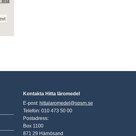
 lista
ext
Kontakta Hitta läromedel
E-post:
hittalaromedel@spsm.se
Telefon: 010 473 50 00
Postadress:
Box 1100
871 29 Härnösand