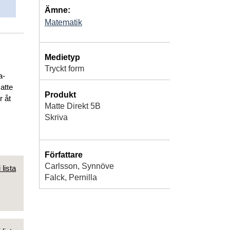
Ämne:
Matematik
Medietyp
Tryckt form
a-
atte
Produkt
r åt
Matte Direkt 5B
Skriva
Författare
Carlsson, Synnöve
 lista
Falck, Pernilla