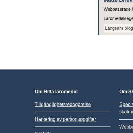
Matte Direk
Webbaserade l
Läromedelseg
Långsam prog
Om Hitta läromedel
Om SP
Tillgänglighetsredogörelse
Speci
skolm
Hantering av personuppgifter
Webbu