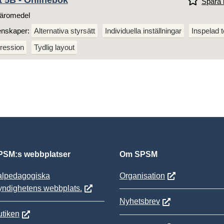
t 5B - Onlinebok
Spara i
äromedel
enskaper:
Alternativa styrsätt
Individuella inställningar
Inspelad t
ression
Tydlig layout
SM:s webbplatser
Om SPSM
alpedagogiska
Organisation
yndighetens webbplats.
Nyhetsbrev
tiken