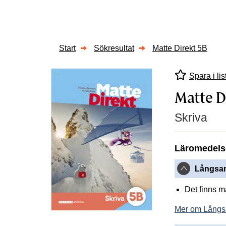
Start
Sökresultat
Matte Direkt 5B
Spara i lis
Matte D
Skriva
Läromedels
Långsam
Det finns 
Mer om Långs