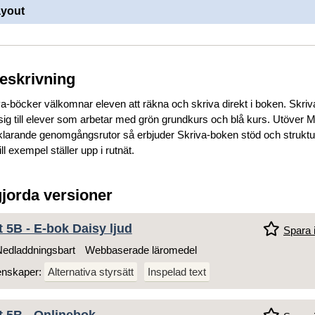
ayout
beskrivning
va-böcker välkomnar eleven att räkna och skriva direkt i boken. Skriv
ig till elever som arbetar med grön grundkurs och blå kurs. Utöver M
rklarande genomgångsrutor så erbjuder Skriva-boken stöd och struktu
ll exempel ställer upp i rutnät.
gjorda versioner
t 5B - E-bok Daisy ljud
Spara i
edladdningsbart
Webbaserade läromedel
enskaper:
Alternativa styrsätt
Inspelad text