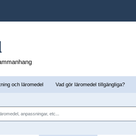
l
 sammanhang
tning och läromedel
Vad gör läromedel tillgängliga?