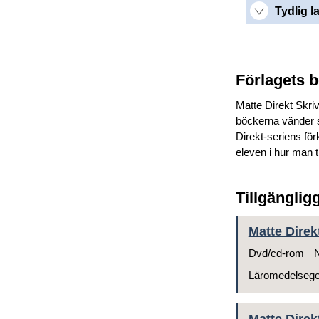
Tydlig l
Förlagets 
Matte Direkt Skri
böckerna vänder s
Direkt-seriens fö
eleven i hur man ti
Tillgänglig
Matte Direk
Dvd/cd-rom
N
Läromedelseg