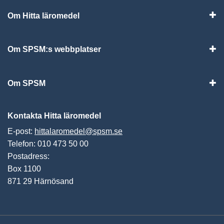
Om Hitta läromedel
Visa
Om SPSM:s webbplatser
Vis
Om SPSM
Vis
Kontakta Hitta läromedel
E-post:
hittalaromedel@spsm.se
Telefon: 010 473 50 00
Postadress:
Box 1100
871 29 Härnösand