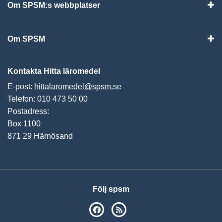
Om SPSM:s webbplatser
Vis
Om SPSM
Vis
Kontakta Hitta läromedel
E-post:
hittalaromedel@spsm.se
Telefon: 010 473 50 00
Postadress:
Box 1100
871 29 Härnösand
Följ spsm
SPSM på Facebook
RSS