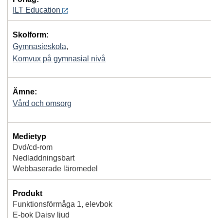
ILT Education
Skolform:
Gymnasieskola
,
Komvux på gymnasial nivå
Ämne:
Vård och omsorg
Medietyp
Dvd/cd-rom
Nedladdningsbart
Webbaserade läromedel
Produkt
Funktionsförmåga 1, elevbok
E-bok Daisy ljud