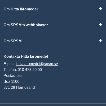
Om Hitta läromedel
Visa
Om SPSM:s webbplatser
Vis
Om SPSM
Vis
Kontakta Hitta läromedel
E-post:
hittalaromedel@spsm.se
Telefon: 010 473 50 00
Postadress:
Box 1100
871 29 Härnösand