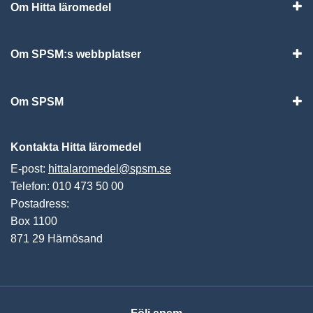
Om Hitta läromedel
Visa
Om SPSM:s webbplatser
Vis
Om SPSM
Vis
Kontakta Hitta läromedel
E-post:
hittalaromedel@spsm.se
Telefon: 010 473 50 00
Postadress:
Box 1100
871 29 Härnösand