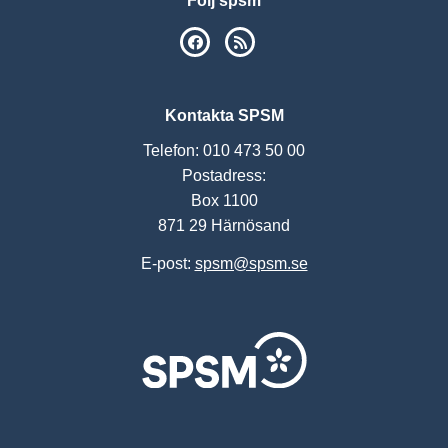
Följ spsm
SPSM på Facebook
RSS
Kontakta SPSM
Telefon: 010 473 50 00
Postadress:
Box 1100
871 29 Härnösand
E-post:
spsm@spsm.se