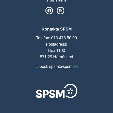
Följ spsm
SPSM på Facebook
RSS
Kontakta SPSM
Telefon: 010 473 50 00
Postadress:
Box 1100
871 29 Härnösand
E-post:
spsm@spsm.se