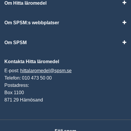
Om Hitta läromedel
Visa
Om SPSM:s webbplatser
Vis
Om SPSM
Vis
Kontakta Hitta läromedel
E-post:
hittalaromedel@spsm.se
Telefon: 010 473 50 00
Postadress:
Box 1100
871 29 Härnösand