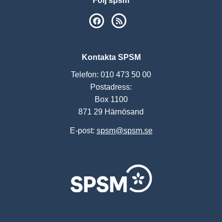
Följ spsm
SPSM på Facebook
RSS
Kontakta SPSM
Telefon: 010 473 50 00
Postadress:
Box 1100
871 29 Härnösand
E-post:
spsm@spsm.se