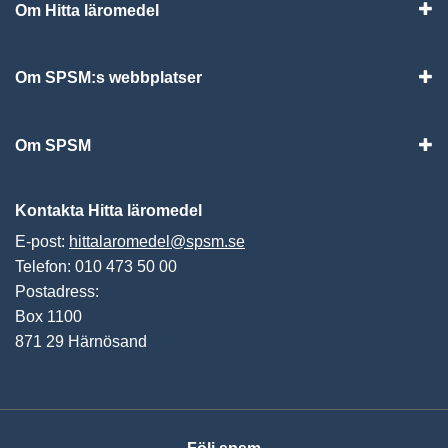
Om Hitta läromedel
Visa
Om SPSM:s webbplatser
Vis
Om SPSM
Vis
Kontakta Hitta läromedel
E-post:
hittalaromedel@spsm.se
Telefon: 010 473 50 00
Postadress:
Box 1100
871 29 Härnösand