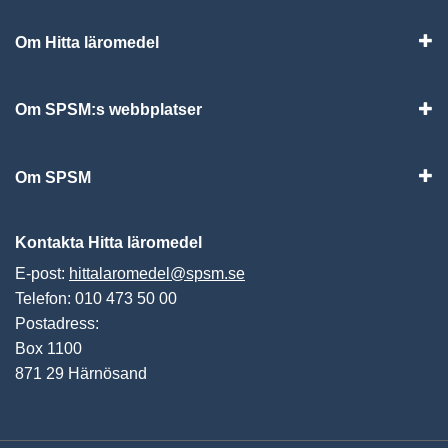
Om Hitta läromedel
Visa
Om SPSM:s webbplatser
Vis
Om SPSM
Vis
Kontakta Hitta läromedel
E-post:
hittalaromedel@spsm.se
Telefon: 010 473 50 00
Postadress:
Box 1100
871 29 Härnösand