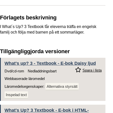
Förlagets beskrivning
I What´s Up? 3
Textbook
får eleverna träffa en engelsk
familj och följa med barnen på ett sommarläger.
Tillgängliggjorda versioner
What's up? 3 - Textbook - E-bok Daisy ljud
Spara i lista
Dvd/cd-rom
Nedladdningsbart
Webbaserade läromedel
Läromedelsegenskaper:
Alternativa styrsätt
Inspelad text
What's Up? 3 Textbook - E-bok i HTML-