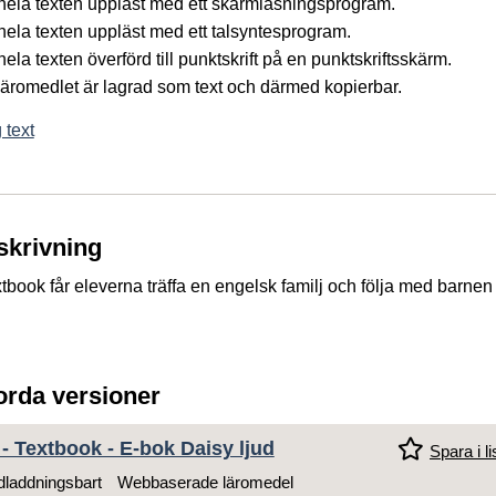
å hela texten uppläst med ett skärmläsningsprogram.
 hela texten uppläst med ett talsyntesprogram.
 hela texten överförd till punktskrift på en punktskriftsskärm.
 läromedlet är lagrad som text och därmed kopierbar.
 text
skrivning
xtbook
får eleverna träffa en engelsk familj och följa med barnen
jorda versioner
- Textbook - E-bok Daisy ljud
Spara i li
laddningsbart
Webbaserade läromedel