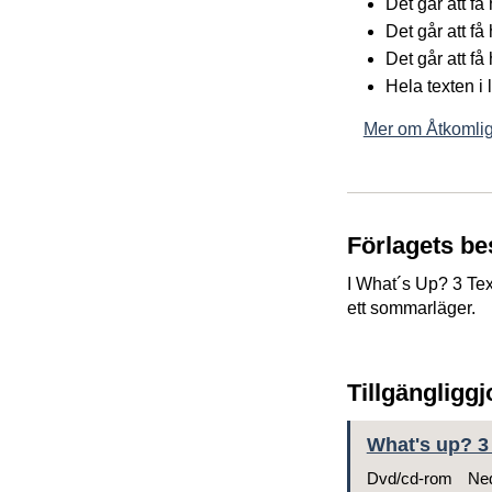
Det går att f
Det går att få
Det går att få
Hela texten i
Mer om Åtkomlig
Förlagets be
I What´s Up? 3
Te
ett sommarläger.
Tillgängligg
What's up? 3 
Dvd/cd-rom
Ned