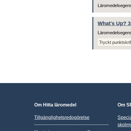
Läromedelsegen
What's Up? 3 
Läromedelsegen
Tryckt punktskrif
Om Hitta läromedel
Om SP
Tillgänglighetsredogörelse
Speci
skolm