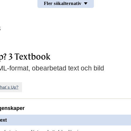
Fler sökalternativ
k
p? 3 Textbook
L-format, obearbetad text och bild
hat´s Up?
genskaper
ext