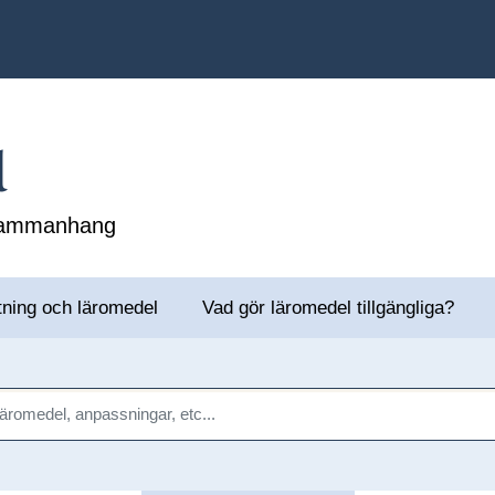
l
 sammanhang
tning och läromedel
Vad gör läromedel tillgängliga?