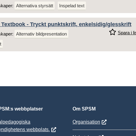
skaper:
Alternativa styrsätt
Inspelad text
Textbook - Tryckt punktskrift, enkelsidig/glesskrift
Spara i li
skaper:
Alternativ bildpresentation
t
SM:s webbplatser
Om SPSM
alpedagogiska
Organisation
yndighetens webbplats.