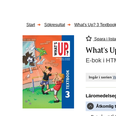
Start
Sökresultat
What's Up? 3 Textboo
Spara i lista
What's U
E-bok i HTM
Ingår i serien
W
Läromedelse
Åtkomlig t