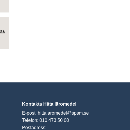
sta
Kontakta Hitta läromedel
E-post:
hittalaromedel@spsm.se
Telefon: 010 473 50 00
Postadress: