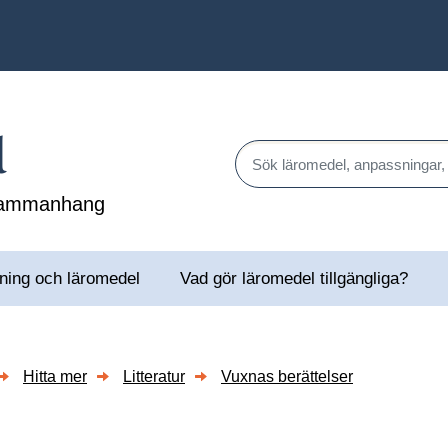
l
Sök läromedel, anpassningar,
 sammanhang
ning och läromedel
Vad gör läromedel tillgängliga?
rsidor till Alternativ och kompletterande kommunikation (AKK)
Hitta mer
Litteratur
Vuxnas berättelser