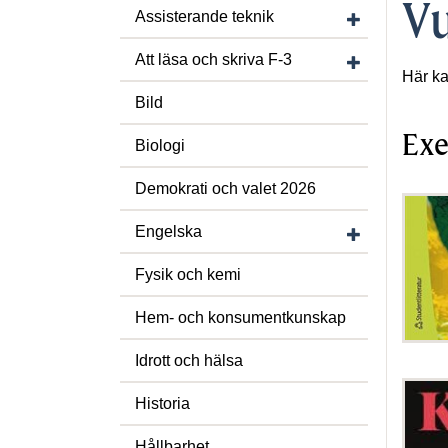
Vu
Visa/dölj under
Assisterande teknik
Visa/dölj under
Att läsa och skriva F-3
Här ka
Bild
Exe
Biologi
Demokrati och valet 2026
Visa/dölj unde
Engelska
Fysik och kemi
Hem- och konsumentkunskap
Idrott och hälsa
Historia
Hållbarhet