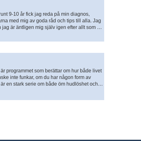
runt 9-10 år fick jag reda på min diagnos,
a med mig av goda råd och tips till alla. Jag
n jag är äntligen mig själv igen efter allt som har
anda Malmberg som en gång var rädd, svag
 är programmet som berättar om hur både livet
nske inte funkar, om du har någon form av
1 är en stark serie om både öm hudlöshet och
ez Magnusson och Jonas Franksson är Funks
ledare. Tillsammans med Funks reportar Maja
öppnar de upp för nya röster i radion.