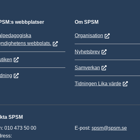
SM:s webbplatser
Om SPSM
alpedagogiska
Organisation
yndighetens webbplats.
Nyhetsbrev
tiken
Samverkan
ldning
Tidningen Lika värde
kta SPSM
n: 010 473 50 00
E-post:
spsm@spsm.se
ress: