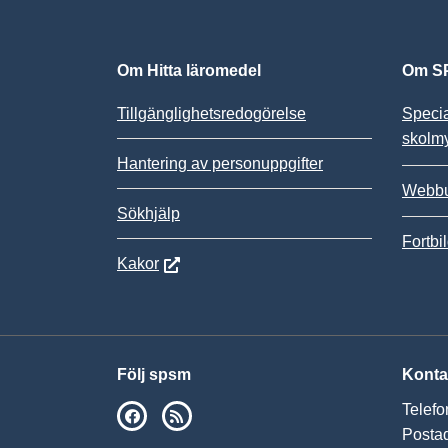
Om Hitta läromedel
Om SP
Tillgänglighetsredogörelse
Speci
skolm
Hantering av personuppgifter
Webbu
Sökhjälp
Fortbi
Kakor
Följ spsm
Konta
Telefo
SPSM på Facebook
RSS
Postad