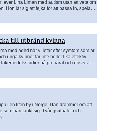
 år lever Lina Liman med autism utan att veta om
n. Hon lär sig att fejka för att passa in, spela
längre.
icka till utbränd kvinna
orna med adhd när vi letar efter symtom som är
ch unga kvinnor får inte heller lika effektiv
a läkemedelsstudier på preparat och doser är
upp i en liten by i Norge. Han drömmer om att
nte som han tänkt sig. Tvångsritualer och
v.