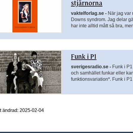
stjärnorna
vaktelforlag.se -
När jag var 
Downs syndrom. Jag delar gärn
har inte alltid mått så bra, me
hänt. Vad hände med den Am
och förkrossad?
Funk i P1
sverigesradio.se -
Funk i P1
och samhället funkar eller ka
funktionsvariation*. Funk i P
vinnande styrka. Iki Gonzal
samhällsengagerade program
Salomonsson och Simon Moser 
t ändrad: 2025-02-04