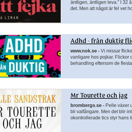
äntligen, äntligen leva.” I 32
det. Men att något är fel vet ho
vanlig, ända tills det inte går 
idor till Litteratur
Adhd - från duktig fl
www.nok.se -
Vi missar flick
vanligare hos pojkar. Flickor o
behandling eftersom de flest
gjorda på pojkar och män.
Mr Tourette och jag
sidor till Lästräningsmaterial
brombergs.se -
Pelle växer 
rsidor till Matematik
bli valfångare. Men det blir i
okontrollerade tics styr hans li
sidor till Punktskrift och taktilt material