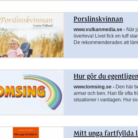
Porslinskvinnan
www.vulkanmedia.se -
När j
överleva! Livet fick en tuff st
rsidor till Svenska
De rekommenderades att lämna 
bli extremt jobbigt att vårda
rsidor till Tydliggörande pedagogik
lämna bort sin lilla dotter!
rsidor till Teckenspråk
Hur gör du egentlige
sidor till Fritidshem
www.tomsing.se -
Den här b
sidor till Förskolan
armar och ben. Han får ofta fr
situationer i vardagen. Hur sv
ersidor till Anpassade grundskolan ämnesområden
Hur gör du när du kör bil? Me
bilder får du en inblick i hur Mi
sidor till Sök vidare
Mitt unga fartfyllda