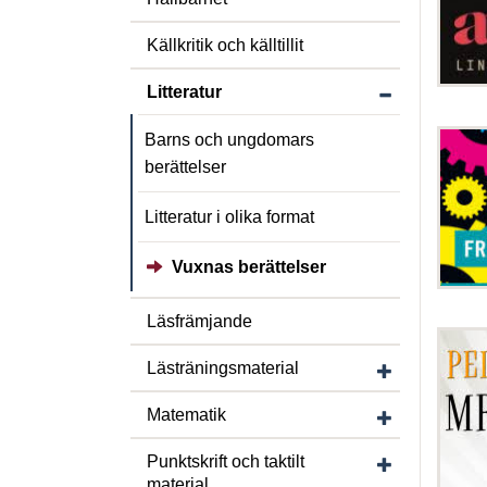
Källkritik och källtillit
Visa/dölj unders
Litteratur
Barns och ungdomars
berättelser
Litteratur i olika format
Vuxnas berättelser
Läsfrämjande
Visa/dölj under
Lästräningsmaterial
Visa/dölj unde
Matematik
Visa/dölj under
Punktskrift och taktilt
material