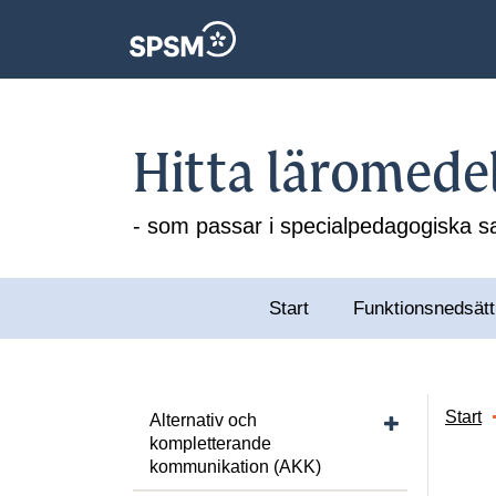
Hitta läromede
- som passar i specialpedagogiska
Start
Funktionsnedsätt
Visa/dölj unde
Start
Alternativ och
kompletterande
kommunikation (AKK)