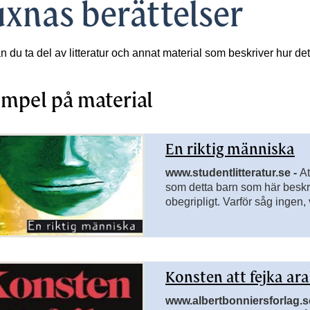
xnas berättelser
sidor till Assisterande teknik
sidor till Att läsa och skriva F-3
n du ta del av litteratur och annat material som beskriver hur de
mpel på material
En riktig människa
rsidor till Engelska
www.studentlitteratur.se -
At
som detta barn som här beskriv
obegripligt. Varför såg ingen,
Konsten att fejka ar
www.albertbonniersforlag.s