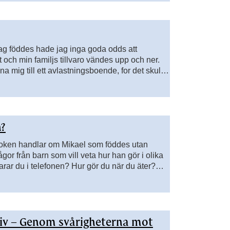
ag föddes hade jag inga goda odds att
art och min familjs tillvaro vändes upp och ner.
mig till ett avlastningsboende, for det skulle
 mig hemma. Men de tänkte aldrig tanken att
n?
oken handlar om Mikael som föddes utan
ågor från barn som vill veta hur han gör i olika
arar du i telefonen? Hur gör du när du äter?
d enkel och förklarande text tillsammans med
kael tar sig fram i livet på ”mitt eget sätt”.
 liv – Genom svårigheterna mot