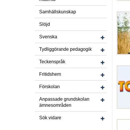
Samhällskunskap
Slöjd
Visa/dölj unde
Svenska
Visa/dölj unde
Tydliggörande pedagogik
Visa/dölj unde
Teckenspråk
Visa/dölj under
Fritidshem
Visa/dölj under
Förskolan
Visa/dölj und
Anpassade grundskolan
ämnesområden
Visa/dölj under
Sök vidare