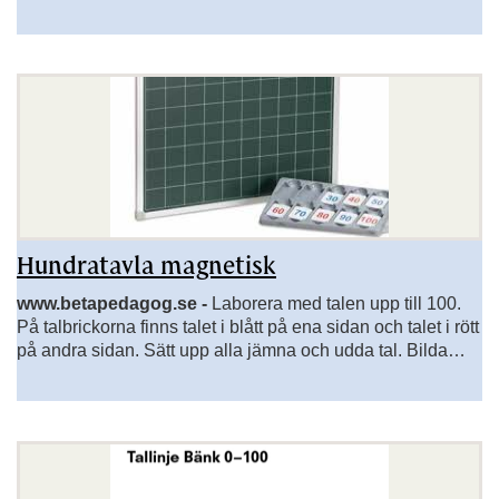
taktil tallinje.
Hundratavla magnetisk
www.betapedagog.se -
Laborera med talen upp till 100.
På talbrickorna finns talet i blått på ena sidan och talet i rött
på andra sidan. Sätt upp alla jämna och udda tal. Bilda
olika talmönster. Sätt alla svar i 7:ans multiplikationstabell i
rött, de andra i blått. Då ser ni tydligt 7:ans tabell.