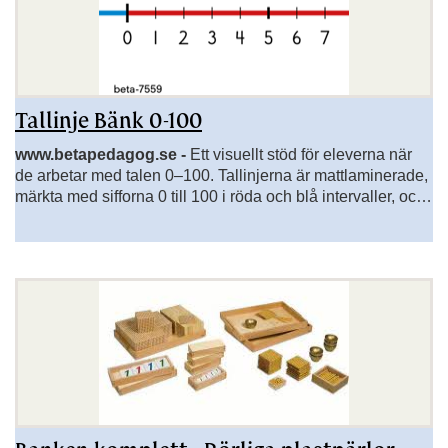
Tallinje Bänk 0-100
www.betapedagog.se -
Ett visuellt stöd för eleverna när
de arbetar med talen 0–100. Tallinjerna är mattlaminerade,
märkta med sifforna 0 till 100 i röda och blå intervaller, och
mycket enkla för eleverna att avläsa.