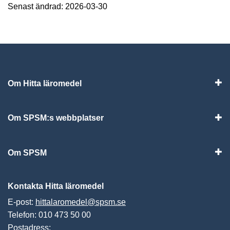
Senast ändrad: 2026-03-30
Om Hitta läromedel
Visa
Om SPSM:s webbplatser
Vis
Om SPSM
Vis
Kontakta Hitta läromedel
E-post:
hittalaromedel@spsm.se
Telefon: 010 473 50 00
Postadress: