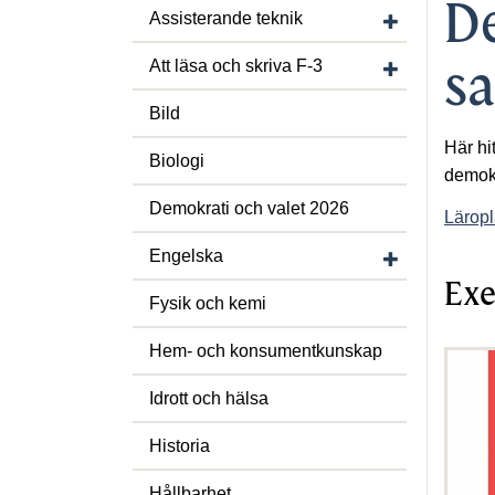
De
Visa/dölj under
Assisterande teknik
Visa/dölj under
Att läsa och skriva F-3
s
Bild
Här hi
Biologi
demokr
Demokrati och valet 2026
Läropl
Visa/dölj unde
Engelska
Exe
Fysik och kemi
Hem- och konsumentkunskap
Idrott och hälsa
Historia
Hållbarhet