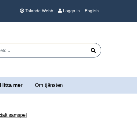
Talande Webb
Logga in
English
 etc...
Sök
Hitta mer
Om tjänsten
ialt samspel