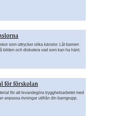
nslorna
kor som uttrycker olika känslor. Låt barnen
å bilden och diskutera vad som kan ha hänt.
l för förskolan
erial för att levandegöra trygghetsarbetet med
an anpassa övningar utifrån din barngrupp.