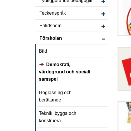
Tydliggörande pedagogik
Visa/dölj unde
Teckenspråk
Visa/dölj under
Fritidshem
Visa/dölj under
Förskolan
Bild
Demokrati,
värdegrund och socialt
samspel
Högläsning och
berättande
Teknik, bygga och
konstruera