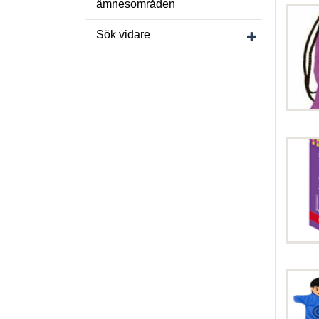
ämnesområden
Visa/dölj under
Sök vidare