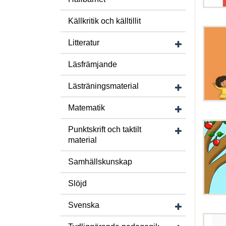
Källkritik och källtillit
Visa/dölj unders
Litteratur
Läsfrämjande
Visa/dölj under
Lästräningsmaterial
Visa/dölj unde
Matematik
Visa/dölj under
Punktskrift och taktilt
material
Samhällskunskap
Slöjd
Visa/dölj unde
Svenska
Visa/dölj unde