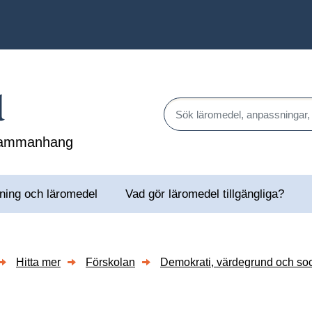
l
Sök läromedel, anpassningar,
 sammanhang
ning och läromedel
Vad gör läromedel tillgängliga?
rsidor till Alternativ och kompletterande kommunikation (AKK)
Hitta mer
Förskolan
Demokrati, värdegrund och soc