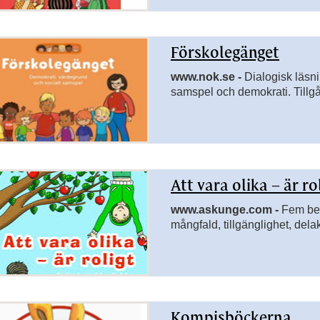
Förskolegänget
idor till Litteratur
www.nok.se -
Dialogisk läsn
samspel och demokrati. Tillgå
sidor till Lästräningsmaterial
rsidor till Matematik
sidor till Punktskrift och taktilt material
Att vara olika – är ro
www.askunge.com -
Fem ber
mångfald, tillgänglighet, delak
rsidor till Svenska
Kompisböckerna
rsidor till Tydliggörande pedagogik