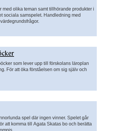
r med olika teman samt tillhörande produkter i
 det sociala samspelet. Handledning med
r värdegrundsfrågor.
öcker
cker som lever upp till förskolans läroplan
g. För att öka förståelsen om sig själv och
annorlunda spel där ingen vinner. Spelet går
åt för att komma till Agata Skatas bo och berätta
kompis.