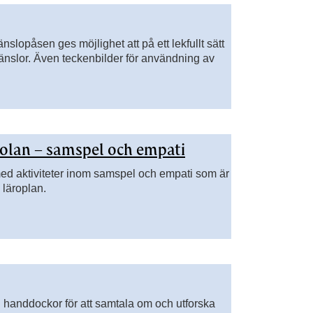
nslopåsen ges möjlighet att på ett lekfullt sätt
 känslor. Även teckenbilder för användning av
skolan – samspel och empati
 med aktiviteter inom samspel och empati som är
s läroplan.
 handdockor för att samtala om och utforska