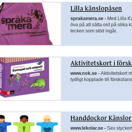
Lilla känslopåsen
sidor till Sök vidare
sprakamera.se -
Med Lilla Kä
öva på att sätta ord på olika
tecken som stöd ingår.
Aktivitetskort i för
www.nok.se -
Aktivitetskort
tydligt kopplade till förskolan
Handdockor Känslor
www.lekolar.se -
Sex stycken