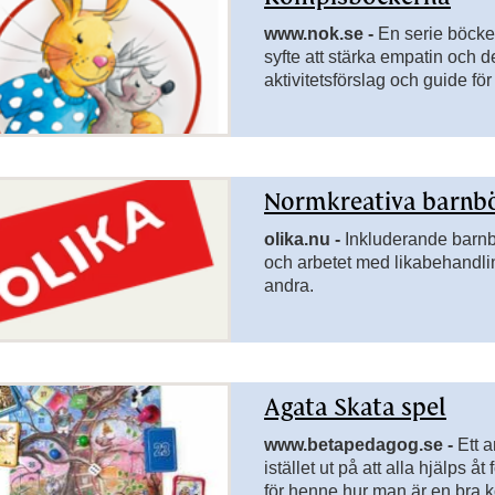
www.nok.se -
En serie böcke
rsidor till Teckenspråk
syfte att stärka empatin och
aktivitetsförslag och guide fö
sidor till Fritidshem
sidor till Förskolan
Normkreativa barnb
olika.nu -
Inkluderande barnbö
och arbetet med likabehandlin
andra.
Agata Skata spel
www.betapedagog.se -
Ett 
istället ut på att alla hjälps 
för henne hur man är en bra 