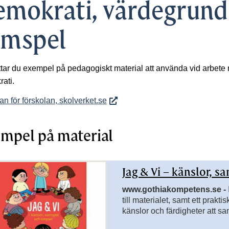
mokrati, värdegrund 
sidor till Assisterande teknik
sidor till Att läsa och skriva F-3
amspel
ttar du exempel på pedagogiskt material att använda vid arbete
ati.
an för förskolan, skolverket.se
rsidor till Engelska
mpel på material
Jag & Vi – känslor, 
www.gothiakompetens.se -
till materialet, samt ett prak
känslor och färdigheter att sam