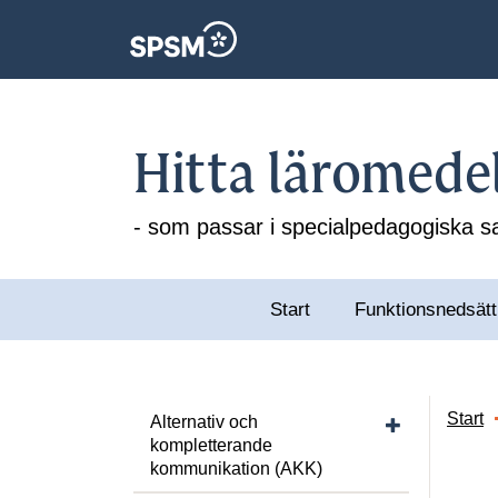
Hitta läromede
- som passar i specialpedagogiska
Start
Funktionsnedsätt
Visa/dölj unde
Start
Alternativ och
kompletterande
kommunikation (AKK)