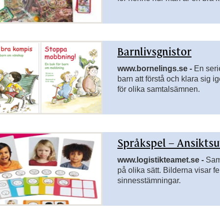
Barnlivsgnistor
www.bornelings.se -
En seri
barn att förstå och klara sig 
för olika samtalsämnen.
Språkspel – Ansiktsu
www.logistikteamet.se -
Sam
på olika sätt. Bilderna visar f
sinnesstämningar.
ersidor till Anpassade grundskolan ämnesområden