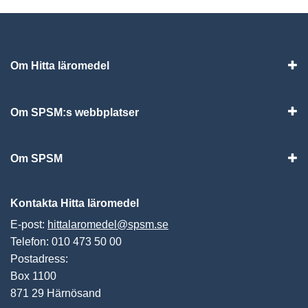
Om Hitta läromedel
Visa
Om SPSM:s webbplatser
Vis
Om SPSM
Vis
Kontakta Hitta läromedel
E-post:
hittalaromedel@spsm.se
Telefon: 010 473 50 00
Postadress:
Box 1100
871 29 Härnösand