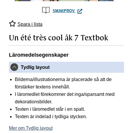
UN ÉTÉ TRÈS COOL ÅK 7 TE
SMAKPROV
Spara i lista
Un été très cool åk 7 Textbok
Läromedelsegenskaper
Tydlig layout
Bilderna/illustrationerna är placerade så att de
förstärker textens innehåll.
I läromedlet förekommer det inga/sparsamt med
dekorationsbilder.
Texten i läromedlet står i en spalt.
Texten är indelad i tydliga stycken.
Mer om Tydlig layout