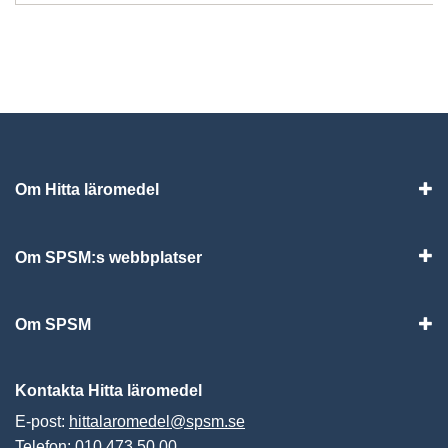
Om Hitta läromedel
Visa
Om SPSM:s webbplatser
Vis
Om SPSM
Vis
Kontakta Hitta läromedel
E-post:
hittalaromedel@spsm.se
Telefon: 010 473 50 00