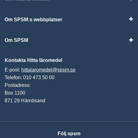
Visa
Om SPSM:s webbplatser
Vis
Om SPSM
Vis
Kontakta Hitta läromedel
E-post:
hittalaromedel@spsm.se
Telefon: 010 473 50 00
Postadress:
Box 1100
871 29 Härnösand
Följ spsm