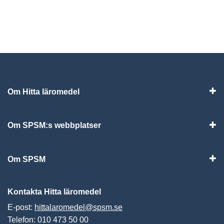
Om Hitta läromedel
Visa
Om SPSM:s webbplatser
Vis
Om SPSM
Vis
Kontakta Hitta läromedel
E-post:
hittalaromedel@spsm.se
Telefon: 010 473 50 00