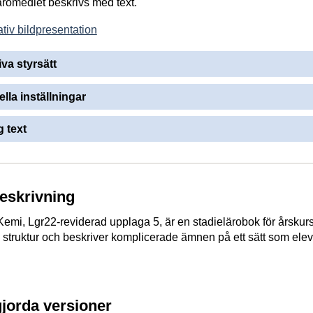
läromedlet beskrivs med text.
tiv bildpresentation
iva styrsätt
ella inställningar
 text
beskrivning
emi, Lgr22-reviderad upplaga 5, är en stadielärobok för årskurs
 struktur och beskriver komplicerade ämnen på ett sätt som ele
gjorda versioner