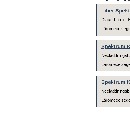
Liber Spekt
Dvd/cd-rom
N
Läromedelseg
Spektrum Ke
Nedladdningsb
Läromedelseg
Spektrum Ke
Nedladdningsb
Läromedelseg