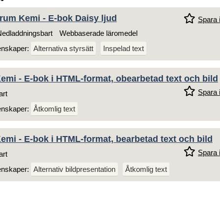
rum Kemi - E-bok Daisy ljud
Spara i
edladdningsbart
Webbaserade läromedel
enskaper:
Alternativa styrsätt
Inspelad text
mi - E-bok i HTML-format, obearbetad text och bild
Spara i
art
enskaper:
Åtkomlig text
mi - E-bok i HTML-format, bearbetad text och bild
Spara i
art
enskaper:
Alternativ bildpresentation
Åtkomlig text