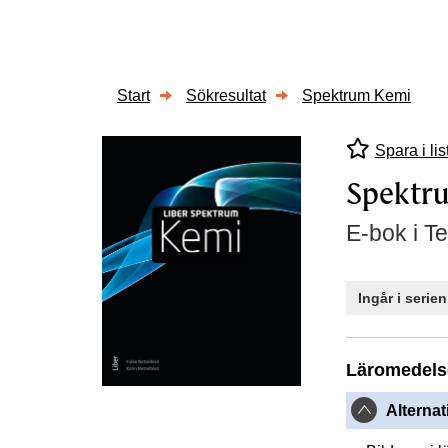
Start
Sökresultat
Spektrum Kemi
Spara i lis
Spektr
E-bok i T
Ingår i serie
Läromedels
Alternat