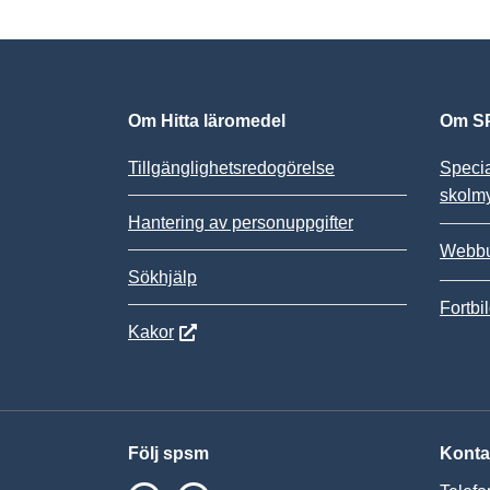
Om Hitta läromedel
Om SP
Tillgänglighetsredogörelse
Speci
skolm
Hantering av personuppgifter
Webbu
Sökhjälp
Fortbi
Kakor
Följ spsm
Konta