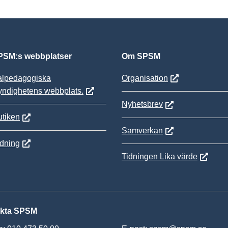
SM:s webbplatser
Om SPSM
alpedagogiska
Organisation
yndighetens webbplats.
Nyhetsbrev
tiken
Samverkan
ldning
Tidningen Lika värde
kta SPSM