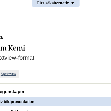
Fler sökalternativ
ta
um Kemi
extview-format
n
Spektrum
egenskaper
iv bildpresentation