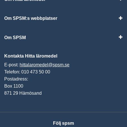
Visa
Om SPSM:s webbplatser
Vis
Om SPSM
Vis
Kontakta Hitta läromedel
E-post:
hittalaromedel@spsm.se
Telefon: 010 473 50 00
Postadress:
Box 1100
871 29 Härnösand
Följ spsm