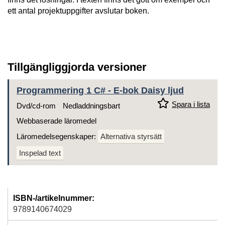
ett antal projektuppgifter avslutar boken.
Tillgängliggjorda versioner
Programmering 1 C# - E-bok Daisy ljud
Spara i lista
Dvd/cd-rom
Nedladdningsbart
Webbaserade läromedel
Läromedelsegenskaper:
Alternativa styrsätt
Inspelad text
ISBN-/artikelnummer:
9789140674029