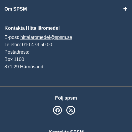
Om SPSM
Vis
Kontakta Hitta läromedel
E-post:
hittalaromedel@spsm.se
Telefon: 010 473 50 00
Postadress:
Box 1100
871 29 Härnösand
Följ spsm
SPSM på Facebook
RSS