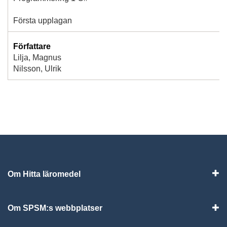
Första upplagan
Författare
Lilja, Magnus
Nilsson, Ulrik
Om Hitta läromedel
Visa
Om SPSM:s webbplatser
Vis