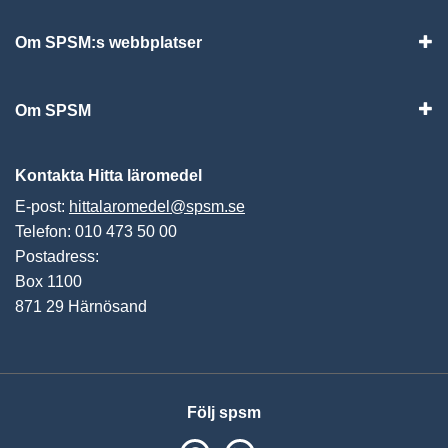
Om SPSM:s webbplatser
Vis
Om SPSM
Vis
Kontakta Hitta läromedel
E-post:
hittalaromedel@spsm.se
Telefon: 010 473 50 00
Postadress:
Box 1100
871 29 Härnösand
Följ spsm