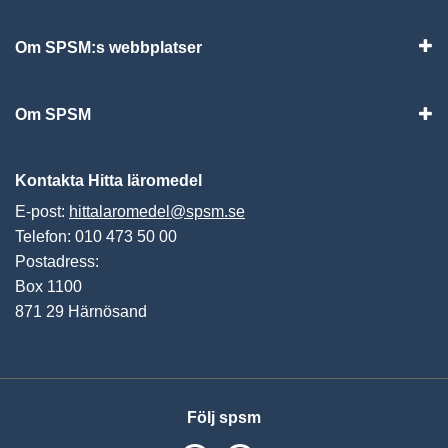
Visa
Om SPSM:s webbplatser
Vis
Om SPSM
Vis
Kontakta Hitta läromedel
E-post:
hittalaromedel@spsm.se
Telefon: 010 473 50 00
Postadress:
Box 1100
871 29 Härnösand
Följ spsm