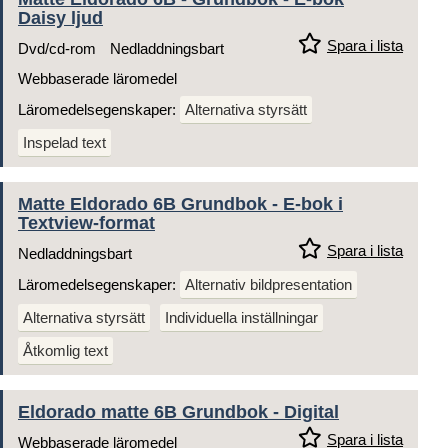
Daisy ljud
Spara i lista
Dvd/cd-rom
Nedladdningsbart
Webbaserade läromedel
Läromedelsegenskaper:
Alternativa styrsätt
Inspelad text
Matte Eldorado 6B Grundbok - E-bok i
Textview-format
Spara i lista
Nedladdningsbart
Läromedelsegenskaper:
Alternativ bildpresentation
Alternativa styrsätt
Individuella inställningar
Åtkomlig text
Eldorado matte 6B Grundbok - Digital
Spara i lista
Webbaserade läromedel