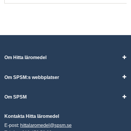
Om Hitta läromedel
Visa
Om SPSM:s webbplatser
Vis
Om SPSM
Vis
Kontakta Hitta läromedel
E-post:
hittalaromedel@spsm.se