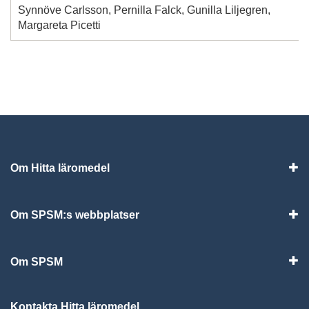
Synnöve Carlsson, Pernilla Falck, Gunilla Liljegren,
Margareta Picetti
Om Hitta läromedel
Visa
Om SPSM:s webbplatser
Vis
Om SPSM
Vis
Kontakta Hitta läromedel