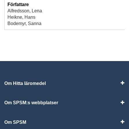
Författare
Alfredsson, Lena
Heikne, Hans
Bodemyr, Sanna
Om Hitta läromedel
Visa
Om SPSM:s webbplatser
Vis
Om SPSM
Vis