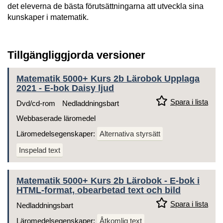
det eleverna de bästa förutsättningarna att utveckla sina
kunskaper i matematik.
Tillgängliggjorda versioner
Matematik 5000+ Kurs 2b Lärobok Upplaga
2021 - E-bok Daisy ljud
Spara i lista
Dvd/cd-rom
Nedladdningsbart
Webbaserade läromedel
Läromedelsegenskaper:
Alternativa styrsätt
Inspelad text
Matematik 5000+ Kurs 2b Lärobok - E-bok i
HTML-format, obearbetad text och bild
Spara i lista
Nedladdningsbart
Läromedelsegenskaper:
Åtkomlig text