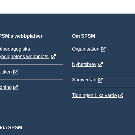
SM:s webbplatser
Om SPSM
alpedagogiska
Organisation
yndighetens webbplats.
Nyhetsbrev
tiken
Samverkan
ldning
Tidningen Lika värde
kta SPSM