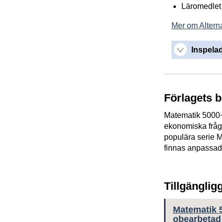
Läromedlet 
Mer om Alterna
Inspelad
Förlagets 
Matematik 5000+
ekonomiska fråges
populära serie 
finnas anpassad 
Tillgänglig
Matematik 
obearbetad 