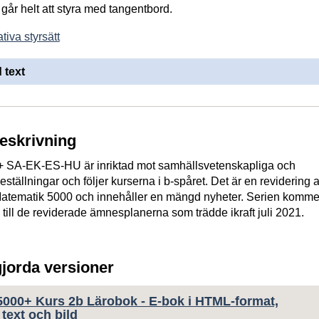
går helt att styra med tangentbord.
tiva styrsätt
 text
beskrivning
 SA-EK-ES-HU är inriktad mot samhällsvetenskapliga och
tällningar och följer kurserna i b-spåret. Det är en revidering 
Matematik 5000 och innehåller en mängd nyheter. Serien kommer
till de reviderade ämnesplanerna som trädde ikraft juli 2021.
gjorda versioner
5000+ Kurs 2b Lärobok - E-bok i HTML-format,
text och bild