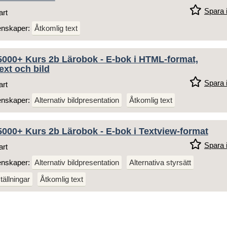
Spara i
art
enskaper:
Åtkomlig text
5000+ Kurs 2b Lärobok - E-bok i HTML-format,
ext och bild
Spara i
art
enskaper:
Alternativ bildpresentation
Åtkomlig text
000+ Kurs 2b Lärobok - E-bok i Textview-format
Spara i
art
enskaper:
Alternativ bildpresentation
Alternativa styrsätt
tällningar
Åtkomlig text