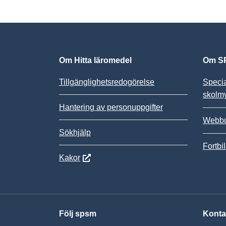
Om Hitta läromedel
Om SP
Tillgänglighetsredogörelse
Speci
skolm
Hantering av personuppgifter
Webbu
Sökhjälp
Fortbi
Kakor
Följ spsm
Konta