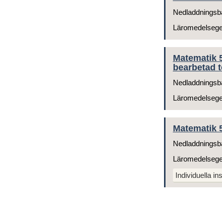
Nedladdningsb
Läromedelseg
Matematik 
bearbetad t
Nedladdningsb
Läromedelseg
Matematik 5
Nedladdningsb
Läromedelseg
Individuella ins