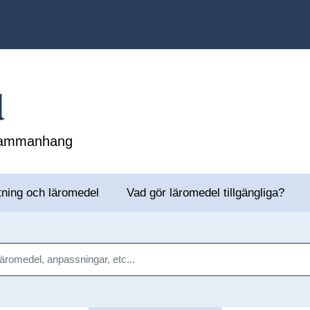
l
 sammanhang
tning och läromedel
Vad gör läromedel tillgängliga?