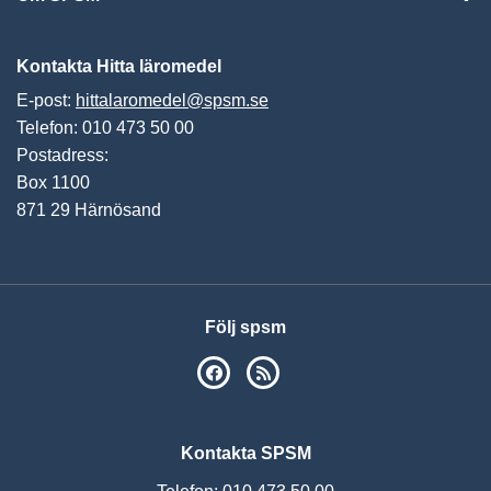
Vis
Kontakta Hitta läromedel
E-post:
hittalaromedel@spsm.se
Telefon: 010 473 50 00
Postadress:
Box 1100
871 29 Härnösand
Följ spsm
SPSM på Facebook
RSS
Kontakta SPSM