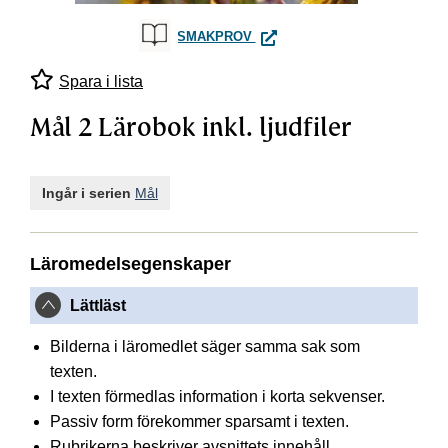
MÅL 2 LÄROBOK INKL. LJUDF
SMAKPROV
Spara i lista
Mål 2 Lärobok inkl. ljudfiler
Ingår i serien
Mål
Läromedelsegenskaper
Lättläst
Bilderna i läromedlet säger samma sak som
texten.
I texten förmedlas information i korta sekvenser.
Passiv form förekommer sparsamt i texten.
Rubrikerna beskriver avsnittets innehåll.