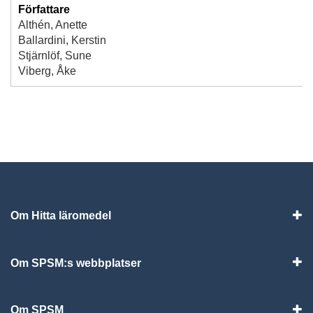
Författare
Althén, Anette
Ballardini, Kerstin
Stjärnlöf, Sune
Viberg, Åke
Om Hitta läromedel
Visa
Om SPSM:s webbplatser
Vis
Om SPSM