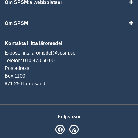
Om SPSM:s webbplatser
Vis
Om SPSM
Vis
Kontakta Hitta läromedel
E-post:
hittalaromedel@spsm.se
Telefon: 010 473 50 00
Postadress:
Box 1100
871 29 Härnösand
Följ spsm
SPSM på Facebook
RSS