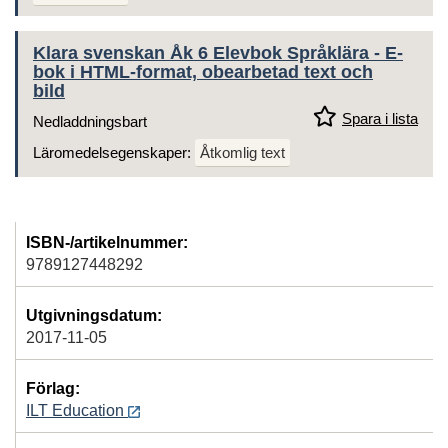
Klara svenskan Åk 6 Elevbok Språklära - E-
bok i HTML-format, obearbetad text och
bild
Spara i lista
Nedladdningsbart
Läromedelsegenskaper:
Åtkomlig text
ISBN-/artikelnummer:
9789127448292
Utgivningsdatum:
2017-11-05
Förlag:
ILT Education