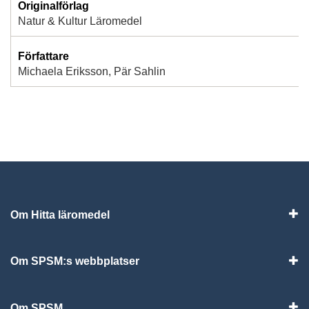
Originalförlag
Natur & Kultur Läromedel
Författare
Michaela Eriksson, Pär Sahlin
Om Hitta läromedel
Visa
Om SPSM:s webbplatser
Vis
Om SPSM