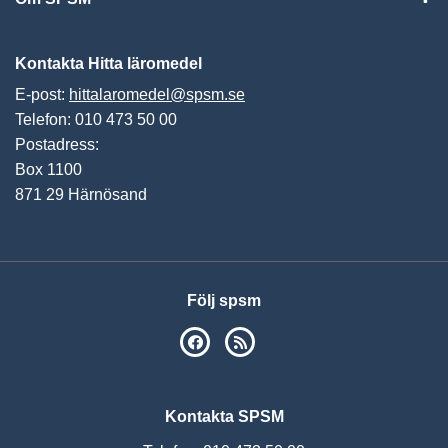
Vis
Kontakta Hitta läromedel
E-post:
hittalaromedel@spsm.se
Telefon: 010 473 50 00
Postadress:
Box 1100
871 29 Härnösand
Följ spsm
SPSM på Facebook
RSS
Kontakta SPSM